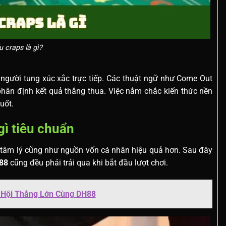
u craps là gì?
à người tung xúc xắc trực tiếp. Các thuật ngữ như Come Out
 phân định kết quả thắng thua. Việc nắm chắc kiến thức nền
uốt.
gì tiêu chuẩn
át tâm lý cũng như nguồn vốn cá nhân hiệu quả hơn. Sau đây
88
cũng đều phải trải qua khi bắt đầu lượt chơi.
 Hội Thắng Lớn Cùng DH88