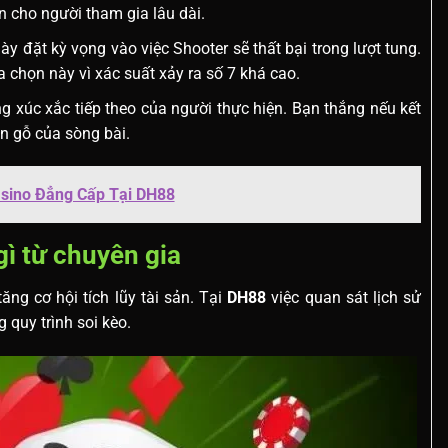
ớn cho người tham gia lâu dài.
này đặt kỳ vọng vào việc Shooter sẽ thất bại trong lượt tung.
 chọn này vì xác suất xảy ra số 7 khá cao.
ung xúc xắc tiếp theo của người thực hiện. Bạn thắng nếu kết
n gỗ của sòng bài.
sino Đẳng Cấp Tại DH88
gì từ chuyên gia
ăng cơ hội tích lũy tài sản. Tại
DH88
việc quan sát lịch sử
 quy trình soi kèo.