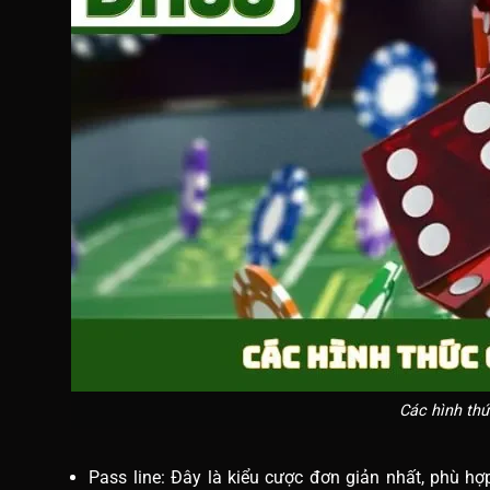
Các hình thứ
Pass line: Đây là kiểu cược đơn giản nhất, phù hợp