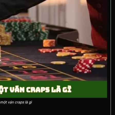
 một ván craps là gì