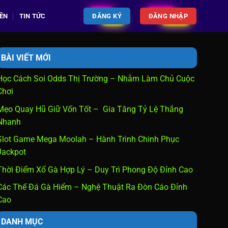
IỀN
TIN TỨC
ĐĂNG KÝ
ĐĂNG NHẬP
BÀI VIẾT MỚI
Học Cách Soi Odds Thị Trường – Nhằm Làm Chủ Cuộc
Chơi
Mẹo Quay Hũ Giữ Vốn Tốt – Gia Tăng Tỷ Lệ Thắng
Nhanh
Slot Game Mega Moolah – Hành Trình Chinh Phục
Jackpot
Thời Điểm Xổ Gà Hợp Lý – Duy Trì Phong Độ Đỉnh Cao
Các Thế Đá Gà Hiểm – Nghệ Thuật Ra Đòn Cáo Đỉnh
Cao
DANH MỤC