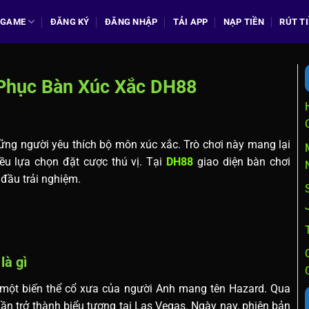
I GAME
ĐĂNG KÝ
ĐĂNG NHẬP
TẢI APP
NẠP TIỀN
RÚT T
 Phục Bàn Xúc Xắc DH88
ững người yêu thích bộ môn xúc xắc. Trò chơi này mang lại
ều lựa chọn đặt cược thú vị. Tại
DH88
giao diện bàn chơi
 đầu trải nghiệm.
là gì
từ một biến thể cổ xưa của người Anh mang tên Hazard. Qua
dần trở thành biểu tượng tại Las Vegas. Ngày nay, phiên bản