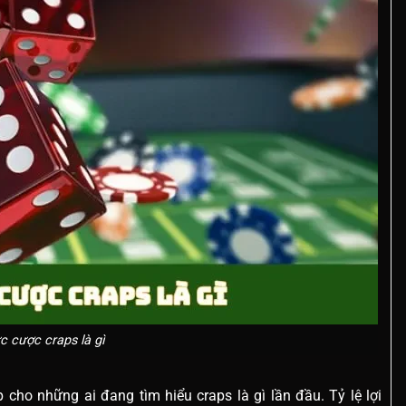
c cược craps là gì
 cho những ai đang tìm hiểu craps là gì lần đầu. Tỷ lệ lợi