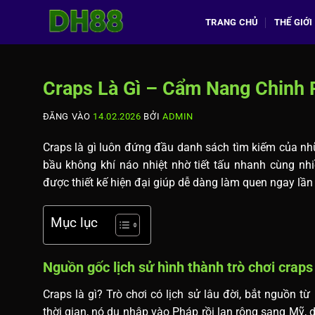
TRANG CHỦ
THẾ GIỚ
Craps Là Gì – Cẩm Nang Chinh
ĐĂNG VÀO
14.02.2026
BỞI
ADMIN
Craps là gì luôn đứng đầu danh sách tìm kiếm của nh
bầu không khí náo nhiệt nhờ tiết tấu nhanh cùng nhi
được thiết kế hiện đại giúp dễ dàng làm quen ngay lần
Mục lục
Nguồn gốc lịch sử hình thành trò chơi craps 
Craps là gì? Trò chơi có lịch sử lâu đời, bắt nguồn 
thời gian, nó du nhập vào Pháp rồi lan rộng sang Mỹ, 