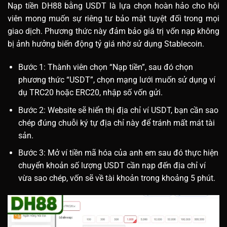
Nạp tiền DH88 bằng USDT là lựa chọn hoàn hảo cho hội
viên mong muốn sự riêng tư bảo mật tuyệt đối trong mọi
giao dịch. Phương thức này đảm bảo giá trị vốn nạp không
bị ảnh hưởng biến động tỷ giá nhờ sử dụng Stablecoin.
Bước 1: Thành viên chọn “Nạp tiền”, sau đó chọn
phương thức “USDT”, chọn mạng lưới muốn sử dụng ví
dụ TRC20 hoặc ERC20, nhập số vốn gửi.
Bước 2: Website sẽ hiển thị địa chỉ ví USDT, bạn cần sao
chép đúng chuỗi ký tự địa chỉ này để tránh mất mát tài
sản.
Bước 3: Mở ví tiền mã hóa của anh em sau đó thực hiện
chuyển khoản số lượng USDT cần nạp đến địa chỉ ví
vừa sao chép, vốn sẽ về tài khoản trong khoảng 5 phút.