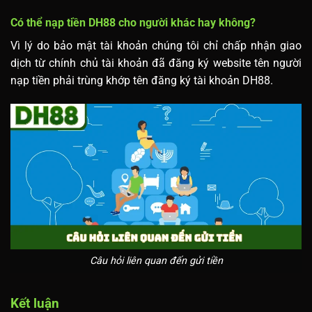
Có thể nạp tiền DH88 cho người khác hay không?
Vì lý do bảo mật tài khoản chúng tôi chỉ chấp nhận giao
dịch từ chính chủ tài khoản đã đăng ký website tên người
nạp tiền phải trùng khớp tên đăng ký tài khoản DH88.
Câu hỏi liên quan đến gửi tiền
Kết luận