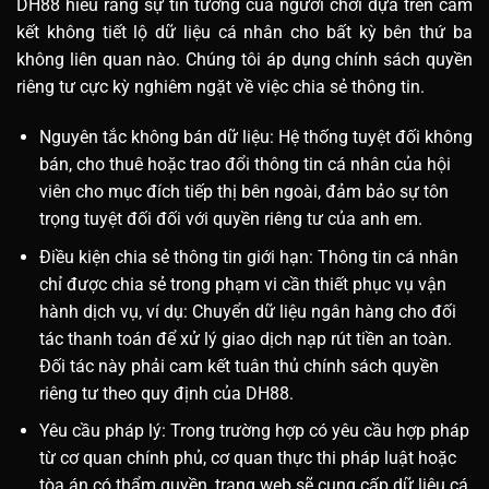
DH88 hiểu rằng sự tin tưởng của người chơi dựa trên cam
kết không tiết lộ dữ liệu cá nhân cho bất kỳ bên thứ ba
không liên quan nào. Chúng tôi áp dụng chính sách quyền
riêng tư cực kỳ nghiêm ngặt về việc chia sẻ thông tin.
Nguyên tắc không bán dữ liệu: Hệ thống tuyệt đối không
bán, cho thuê hoặc trao đổi thông tin cá nhân của hội
viên cho mục đích tiếp thị bên ngoài, đảm bảo sự tôn
trọng tuyệt đối đối với quyền riêng tư của anh em.
Điều kiện chia sẻ thông tin giới hạn: Thông tin cá nhân
chỉ được chia sẻ trong phạm vi cần thiết phục vụ vận
hành dịch vụ, ví dụ: Chuyển dữ liệu ngân hàng cho đối
tác thanh toán để xử lý giao dịch nạp rút tiền an toàn.
Đối tác này phải cam kết tuân thủ chính sách quyền
riêng tư theo quy định của DH88.
Yêu cầu pháp lý: Trong trường hợp có yêu cầu hợp pháp
từ cơ quan chính phủ, cơ quan thực thi pháp luật hoặc
tòa án có thẩm quyền, trang web sẽ cung cấp dữ liệu cá