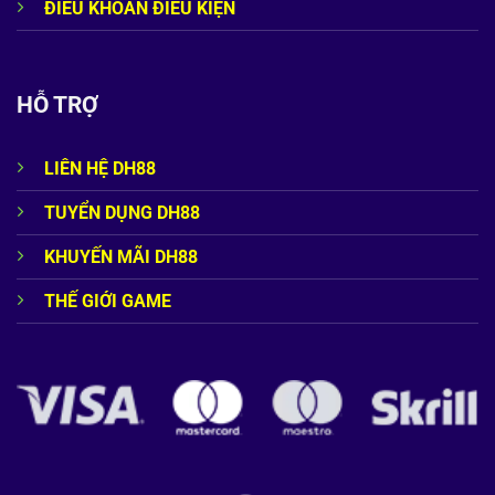
ĐIỀU KHOẢN ĐIỀU KIỆN
HỖ TRỢ
LIÊN HỆ DH88
TUYỂN DỤNG DH88
KHUYẾN MÃI DH88
THẾ GIỚI GAME