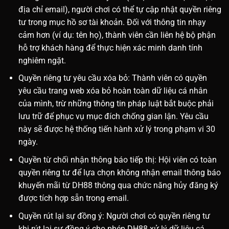
địa chỉ email), người chơi có thể tự cập nhật quyền riêng
tư trong mục hồ sơ tài khoản. Đối với thông tin nhạy
cảm hơn (ví dụ: tên họ), thành viên cần liên hệ bộ phận
hỗ trợ khách hàng để thực hiện xác minh danh tính
nghiêm ngặt.
Quyền riêng tư yêu cầu xóa bỏ: Thành viên có quyền
yêu cầu trang web xóa bỏ hoàn toàn dữ liệu cá nhân
của mình, trừ những thông tin pháp luật bắt buộc phải
lưu trữ để phục vụ mục đích chống gian lận. Yêu cầu
này sẽ được hệ thống tiến hành xử lý trong phạm vi 30
ngày.
Quyền từ chối nhận thông báo tiếp thị: Hội viên có toàn
quyền riêng tư để lựa chọn không nhận email thông báo
khuyến mãi từ DH88 thông qua chức năng hủy đăng ký
được tích hợp sẵn trong email.
Quyền rút lại sự đồng ý: Người chơi có quyền riêng tư
khi rút lại sự đồng ý cho phép DH88 xử lý dữ liệu cá