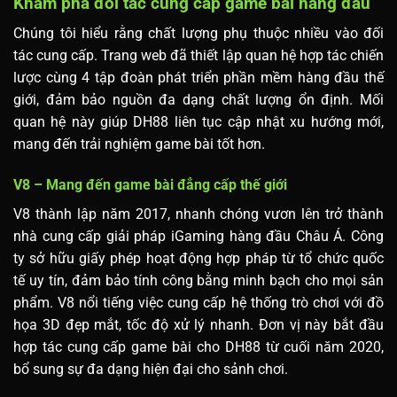
Khám phá đối tác cung cấp game bài hàng đầu
Chúng tôi hiểu rằng chất lượng phụ thuộc nhiều vào đối
tác cung cấp. Trang web đã thiết lập quan hệ hợp tác chiến
lược cùng 4 tập đoàn phát triển phần mềm hàng đầu thế
giới, đảm bảo nguồn đa dạng chất lượng ổn định. Mối
quan hệ này giúp DH88 liên tục cập nhật xu hướng mới,
mang đến trải nghiệm game bài tốt hơn.
V8 – Mang đến game bài đẳng cấp thế giới
V8 thành lập năm 2017, nhanh chóng vươn lên trở thành
nhà cung cấp giải pháp iGaming hàng đầu Châu Á. Công
ty sở hữu giấy phép hoạt động hợp pháp từ tổ chức quốc
tế uy tín, đảm bảo tính công bằng minh bạch cho mọi sản
phẩm. V8 nổi tiếng việc cung cấp hệ thống trò chơi với đồ
họa 3D đẹp mắt, tốc độ xử lý nhanh. Đơn vị này bắt đầu
hợp tác cung cấp game bài cho DH88 từ cuối năm 2020,
bổ sung sự đa dạng hiện đại cho sảnh chơi.