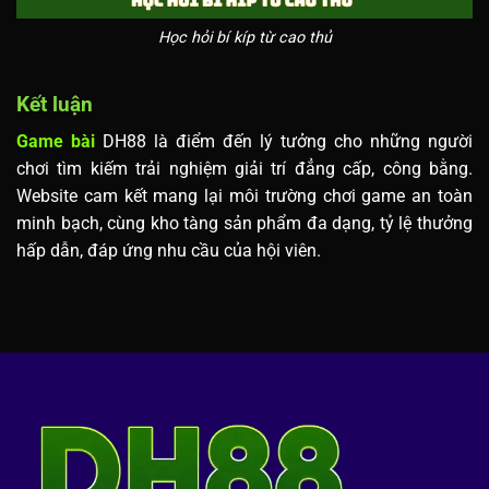
Học hỏi bí kíp từ cao thủ
Kết luận
Game bài
DH88 là điểm đến lý tưởng cho những người
chơi tìm kiếm trải nghiệm giải trí đẳng cấp, công bằng.
Website cam kết mang lại môi trường chơi game an toàn
minh bạch, cùng kho tàng sản phẩm đa dạng, tỷ lệ thưởng
hấp dẫn, đáp ứng nhu cầu của hội viên.