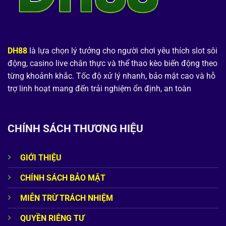
DH88
là lựa chọn lý tưởng cho người chơi yêu thích slot sôi
động, casino live chân thực và thể thao kèo biến động theo
từng khoảnh khắc. Tốc độ xử lý nhanh, bảo mật cao và hỗ
trợ linh hoạt mang đến trải nghiệm ổn định, an toàn
CHÍNH SÁCH THƯƠNG HIỆU
GIỚI THIỆU
CHÍNH SÁCH BẢO MẬT
MIỄN TRỪ TRÁCH NHIỆM
QUYỀN RIÊNG TƯ