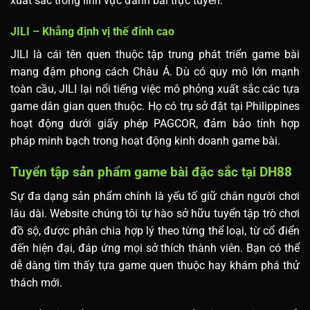
xuất sắc trong lĩnh vực đánh bài trực tuyến.
JILI – Khẳng định vị thế đỉnh cao
JILI là cái tên quen thuộc tập trung phát triển game bài
mang đậm phong cách Châu Á. Dù có quy mô lớn mạnh
toàn cầu, JILI lại nổi tiếng việc mô phỏng xuất sắc các tựa
game dân gian quen thuộc. Họ có trụ sở đặt tại Philippines
hoạt động dưới giấy phép PAGCOR, đảm bảo tính hợp
pháp minh bạch trong hoạt động kinh doanh game bài.
Tuyển tập sản phẩm game bài đặc sắc tại DH88
Sự đa dạng sản phẩm chính là yếu tố giữ chân người chơi
lâu dài. Website chúng tôi tự hào sở hữu tuyển tập trò chơi
đồ sộ, được phân chia hợp lý theo từng thể loại, từ cổ điển
đến hiện đại, đáp ứng mọi sở thích thành viên. Bạn có thể
dễ dàng tìm thấy tựa game quen thuộc hay khám phá thử
thách mới.