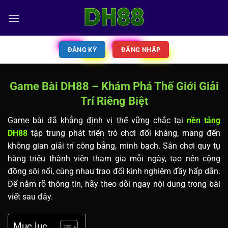
ĐĂNG KÝ
ĐĂNG NHẬP
Game Bài DH88 – Khám Phá Thế Giới Giải
Trí Riêng Biệt
Game bài đã khẳng định vị thế vững chắc tại
nền tảng
DH88
tập trung phát triển trò chơi đối kháng, mang đến
không gian giải trí công bằng, minh bạch. Sân chơi quy tụ
hàng triệu thành viên tham gia mỗi ngày, tạo nên cộng
đồng sôi nổi, cùng nhau trao đổi kinh nghiệm đầy hấp dẫn.
Để nắm rõ thông tin, hãy theo dõi ngay nội dung trong bài
viết sau đây.
Mục lục