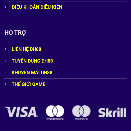
ĐIỀU KHOẢN ĐIỀU KIỆN
HỖ TRỢ
LIÊN HỆ DH88
TUYỂN DỤNG DH88
KHUYẾN MÃI DH88
THẾ GIỚI GAME